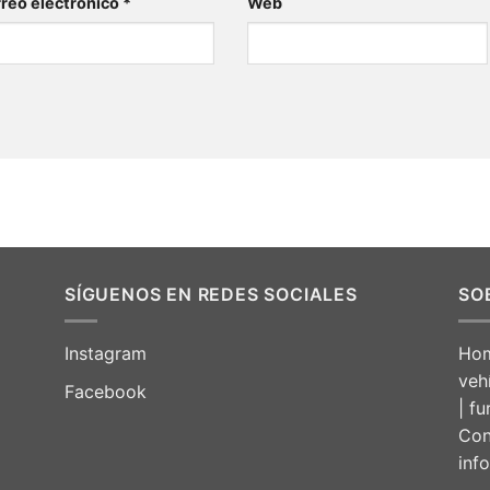
reo electrónico
*
Web
SÍGUENOS EN REDES SOCIALES
SO
Instagram
Hom
veh
Facebook
| f
Con
inf