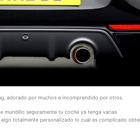
ng, adorado por muchos e incomprendido por otros.
ste mundillo seguramente tu coche ya tenga varias
 algo totalmente personalizado lo cual es complicado obte