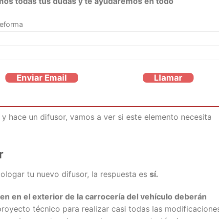
mos todas tus dudas y te ayudaremos en todo
reforma
Enviar Email
Llamar
y hace un difusor, vamos a ver si este elemento necesita
r
ologar tu nuevo difusor, la respuesta es
sí.
en en el exterior de la carrocería del vehículo deberán
oyecto técnico para realizar casi todas las modificacione