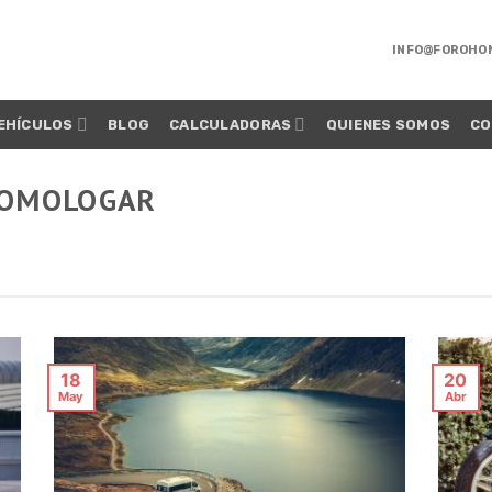
INFO@FOROHO
EHÍCULOS
BLOG
CALCULADORAS
QUIENES SOMOS
CO
HOMOLOGAR
18
20
May
Abr