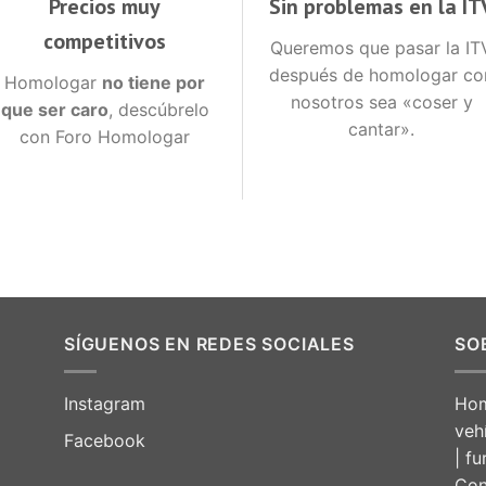
Precios muy
Sin problemas en la IT
competitivos
Queremos que pasar la IT
después de homologar co
Homologar
no tiene por
nosotros sea «coser y
que ser caro
, descúbrelo
cantar».
con Foro Homologar
SÍGUENOS EN REDES SOCIALES
SO
Instagram
Hom
veh
Facebook
| f
Con