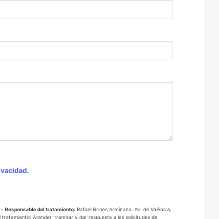
ivacidad.
 -
Responsable del tratamiento:
Rafael Brines Armiñana. Av. de València,
 tratamiento: Atender, tramitar y dar respuesta a las solicitudes de