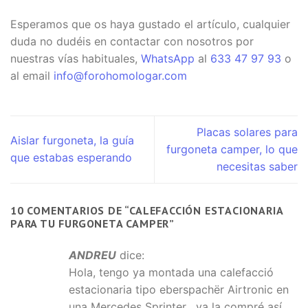
Esperamos que os haya gustado el artículo, cualquier
duda no dudéis en contactar con nosotros por
nuestras vías habituales,
WhatsApp
al
633 47 97 93
o
al email
info@forohomologar.com
Placas solares para
Aislar furgoneta, la guía
furgoneta camper, lo que
que estabas esperando
necesitas saber
10 COMENTARIOS DE “
CALEFACCIÓN ESTACIONARIA
PARA TU FURGONETA CAMPER
”
ANDREU
dice:
Hola, tengo ya montada una calefacció
estacionaria tipo eberspachër Airtronic en
una Mercedes Sprinter , ya la compré así