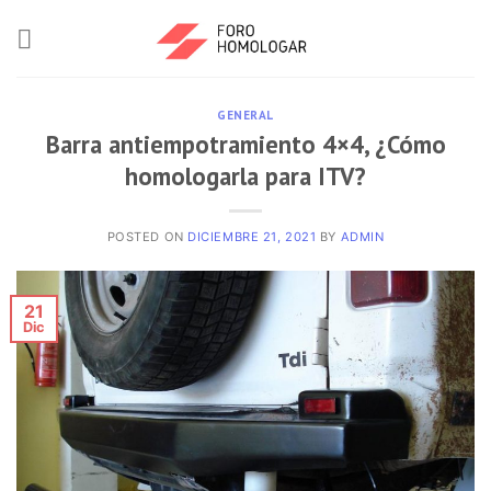
GENERAL
Barra antiempotramiento 4×4, ¿Cómo
homologarla para ITV?
POSTED ON
DICIEMBRE 21, 2021
BY
ADMIN
21
Dic