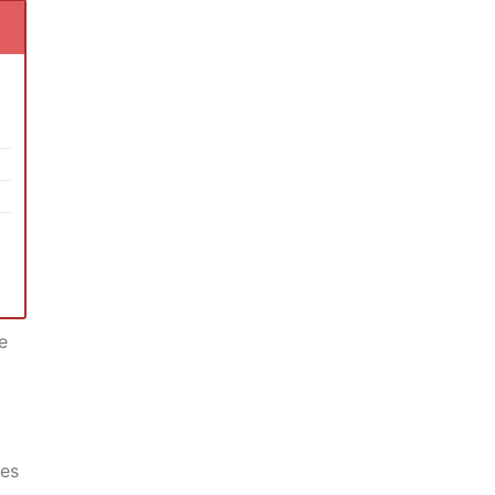
e
 es