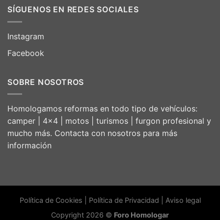
SÍGUENOS EN REDES SOCIALES
Instagram
Facebook
SOBRE NOSOTROS
Homologamos reformas en todo tipo de vehículos:
camper | 4×4 | motos | turismos | furgon profesional y
mucho más. Contacta con nosotros para más
información
Política de Cookies
|
Política de Privacidad
|
Aviso legal
Copyright 2026 ©
Foro Homologar