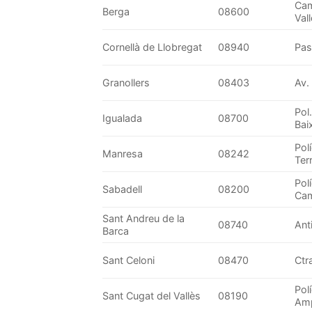
Cam
Berga
08600
Vall
Cornellà de Llobregat
08940
Pas
Granollers
08403
Av.
Pol
Igualada
08700
Bai
Pol
Manresa
08242
Ter
Pol
Sabadell
08200
Cam
Sant Andreu de la
08740
Ant
Barca
Sant Celoni
08470
Ctr
Pol
Sant Cugat del Vallès
08190
Amp