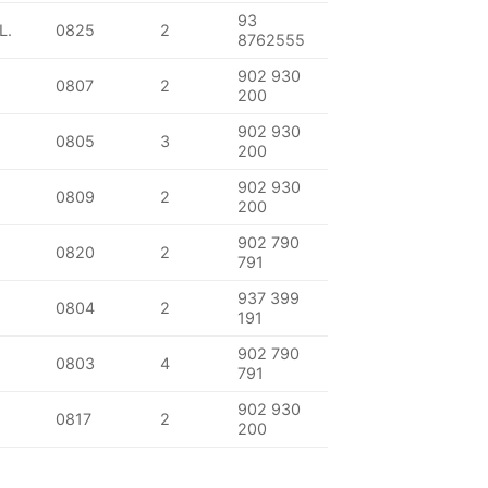
93
L.
0825
2
8762555
902 930
0807
2
200
902 930
0805
3
200
902 930
0809
2
200
902 790
0820
2
791
937 399
0804
2
191
902 790
0803
4
791
902 930
0817
2
200