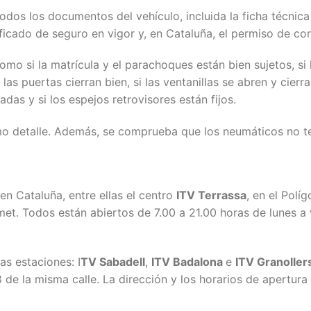
 todos los documentos del vehículo, incluida la ficha técnica
tificado de seguro en vigor y, en Cataluña, el permiso de co
o si la matrícula y el parachoques están bien sujetos, si h
las puertas cierran bien, si las ventanillas se abren y cierr
adas y si los espejos retrovisores están fijos.
imo detalle. Además, se comprueba que los neumáticos no t
n Cataluña, entre ellas el centro
ITV Terrassa
, en el Polí
amet. Todos están abiertos de 7.00 a 21.00 horas de lunes a 
as estaciones: I
TV Sabadell
,
ITV Badalona
e
ITV Granoller
e la misma calle. La dirección y los horarios de apertura f