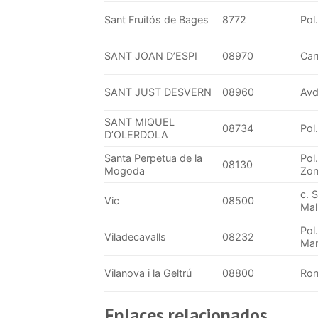
Sant Fruitós de Bages
8772
Pol
SANT JOAN D’ESPI
08970
Car
SANT JUST DESVERN
08960
Avda
SANT MIQUEL
08734
Pol
D’OLERDOLA
Santa Perpetua de la
Pol
08130
Mogoda
Zon
c. 
Vic
08500
Mal
Pol
Viladecavalls
08232
Man
Vilanova i la Geltrú
08800
Ron
Enlaces relacionados