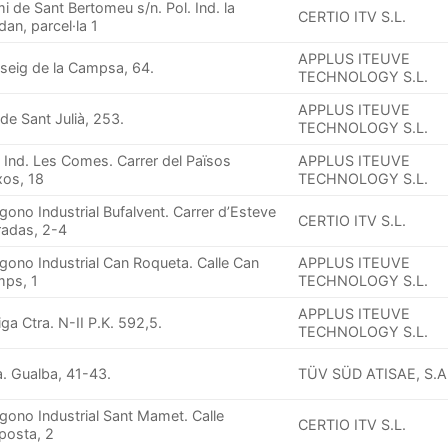
i de Sant Bertomeu s/n. Pol. Ind. la
CERTIO ITV S.L.
dan, parcel·la 1
APPLUS ITEUVE
seig de la Campsa, 64.
TECHNOLOGY S.L.
APPLUS ITEUVE
 de Sant Julià, 253.
TECHNOLOGY S.L.
. Ind. Les Comes. Carrer del Països
APPLUS ITEUVE
xos, 18
TECHNOLOGY S.L.
ígono Industrial Bufalvent. Carrer d’Esteve
CERTIO ITV S.L.
radas, 2-4
ígono Industrial Can Roqueta. Calle Can
APPLUS ITEUVE
ps, 1
TECHNOLOGY S.L.
APPLUS ITEUVE
iga Ctra. N-II P.K. 592,5.
TECHNOLOGY S.L.
a. Gualba, 41-43.
TÜV SÜD ATISAE, S.A
ígono Industrial Sant Mamet. Calle
CERTIO ITV S.L.
osta, 2