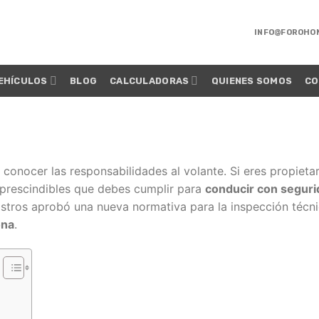
INFO@FOROHO
EHÍCULOS
BLOG
CALCULADORAS
QUIENES SOMOS
CO
l conocer las responsabilidades al volante. Si eres propiet
mprescindibles que debes cumplir para
conducir con seguri
istros aprobó una nueva normativa para la inspección técni
ona
.