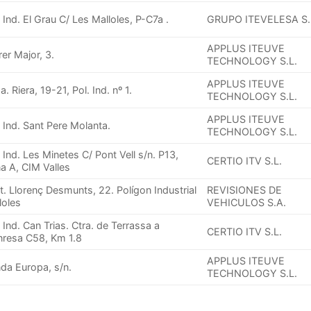
. Ind. El Grau C/ Les Malloles, P-C7a .
GRUPO ITEVELESA S.
APPLUS ITEUVE
rer Major, 3.
TECHNOLOGY S.L.
APPLUS ITEUVE
. Riera, 19-21, Pol. Ind. nº 1.
TECHNOLOGY S.L.
APPLUS ITEUVE
. Ind. Sant Pere Molanta.
TECHNOLOGY S.L.
. Ind. Les Minetes C/ Pont Vell s/n. P13,
CERTIO ITV S.L.
a A, CIM Valles
St. Llorenç Desmunts, 22. Polígon Industrial
REVISIONES DE
loles
VEHICULOS S.A.
. Ind. Can Trias. Ctra. de Terrassa a
CERTIO ITV S.L.
resa C58, Km 1.8
APPLUS ITEUVE
da Europa, s/n.
TECHNOLOGY S.L.