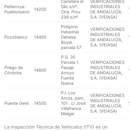
Carretera al
VERIFICACIONES
Peñarroya-
Silo s/nº .
INDUSTRIALES
14200
Pueblonuevo
Ctra. Prov.
DE ANDALUCÍA,
238 s/nº
S.A. (VEIASA)
Polígono
VERIFICACIONES
Industrial
INDUSTRIALES
Pozoblanco
14400
Dehesa
DE ANDALUCÍA,
Boyal.
S.A. (VEIASA)
parcela 57
P.G. 35
Parcela 1.
VERIFICACIONES
Priego de
Pasaje
INDUSTRIALES
14800
Córdoba
Arroyo
DE ANDALUCÍA,
Fuente
S.A. (VEIASA)
Nueva
P.I. Los
VERIFICACIONES
Arcos, parc.
INDUSTRIALES
Puente Genil
14500
101 . c/ José
DE ANDALUCÍA,
Villafranca
S.A. (VEIASA)
Melgar
La Inspección Técnica de Vehículos (ITV) es un