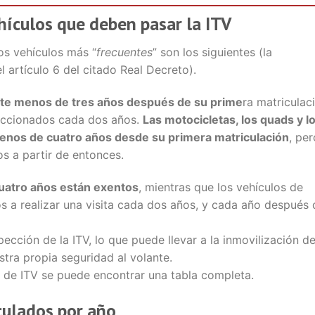
ehículos que deben pasar la ITV
los vehículos más “
frecuentes
” son los siguientes (la
l artículo 6 del citado Real Decreto).
nte menos de tres años después de su prime
ra matriculac
eccionados cada dos años.
Las motocicletas, los quads y l
menos de cuatro años desde su primera matriculación
, per
s a partir de entonces.
uatro años están exentos
, mientras que los vehículos de
s a realizar una visita cada dos años, y cada año después 
pección de la ITV, lo que puede llevar a la inmovilización de
tra propia seguridad al volante.
s de ITV se puede encontrar una tabla completa.
culados por año