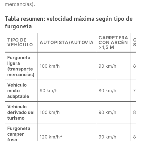
mercancías).
Tabla resumen: velocidad máxima según tipo de
furgoneta
CARRETERA
TIPO DE
CA
AUTOPISTA/AUTOVÍA
CON ARCÉN
VEHÍCULO
SI
>1,5 M
Furgoneta
ligera
100 km/h
90 km/h
80 
(transporte
mercancías)
Vehículo
mixto
90 km/h
80 km/h
70 
adaptable
Vehículo
derivado del
100 km/h
90 km/h
80 
turismo
Furgoneta
camper
120 km/h*
90 km/h
80 
(uso