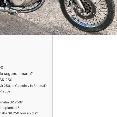
50
 de segunda mano?
 SR 250
R 250, la Classic y la Special?
SR 250?
Yamaha SR 250?
incipiantes?
maha SR 250 hoy en día?