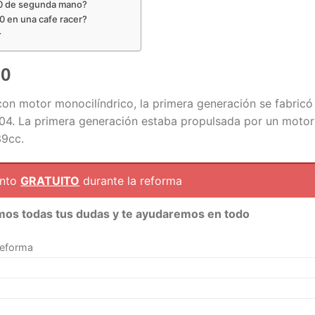
50 de segunda mano?
50 en una cafe racer?
r
50
on motor monocilíndrico, la primera generación se fabricó
04. La primera generación estaba propulsada por un motor
39cc.
ento
GRATUITO
durante la reforma
mos todas tus dudas y te ayudaremos en todo
reforma