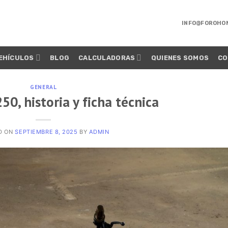
INFO@FOROHO
EHÍCULOS
BLOG
CALCULADORAS
QUIENES SOMOS
CO
GENERAL
0, historia y ficha técnica
D ON
SEPTIEMBRE 8, 2025
BY
ADMIN