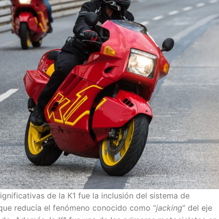
nificativas de la K1 fue la inclusión del sistema de
ue reducía el fenómeno conocido como “
jacking
” del eje