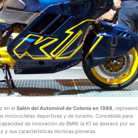
z en el
Salón del Automóvil de Colonia en 1988
, represent
 las motocicletas deportivas y de turismo. Concebida para
 capacidad de innovación de BMW, la K1 se destacó por su
 y sus características técnicas pioneras.