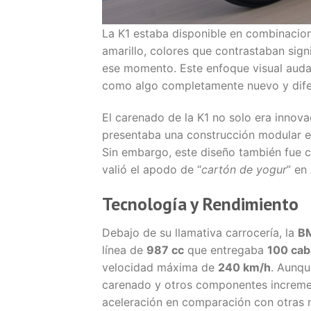
La K1 estaba disponible en combinacion
amarillo, colores que contrastaban si
ese momento. Este enfoque visual audaz
como algo completamente nuevo y dife
El carenado de la K1 no solo era innov
presentaba una construcción modular en
Sin embargo, este diseño también fue cr
valió el apodo de “
cartón de yogur
” en
Tecnología y Rendimiento
Debajo de su llamativa carrocería, la
B
línea de
987 cc
que entregaba
100 cab
velocidad máxima de
240 km/h
. Aunqu
carenado y otros componentes increment
aceleración en comparación con otras 