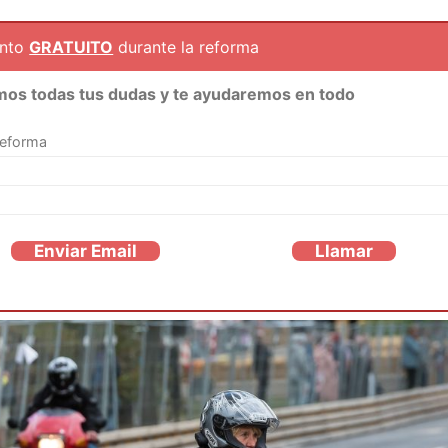
ento
GRATUITO
durante la reforma
mos todas tus dudas y te ayudaremos en todo
reforma
Enviar Email
Llamar