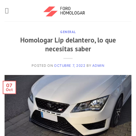
GENERAL
Homologar Lip delantero, lo que
necesitas saber
POSTED ON
OCTUBRE 7, 2022
BY
ADMIN
07
Oct