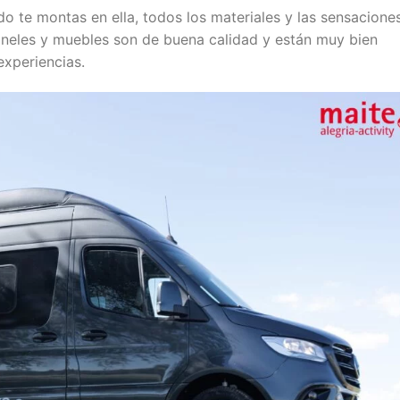
o te montas en ella, todos los materiales y las sensacione
aneles y muebles son de buena calidad y están muy bien
experiencias.