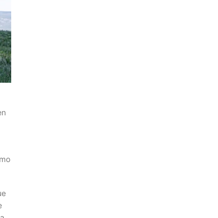
en
omo
ue
e
la