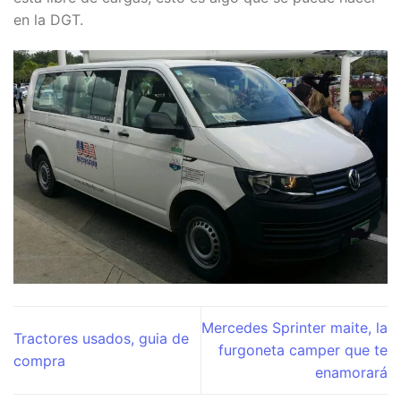
en la DGT.
Mercedes Sprinter maite, la
Tractores usados, guia de
furgoneta camper que te
compra
enamorará