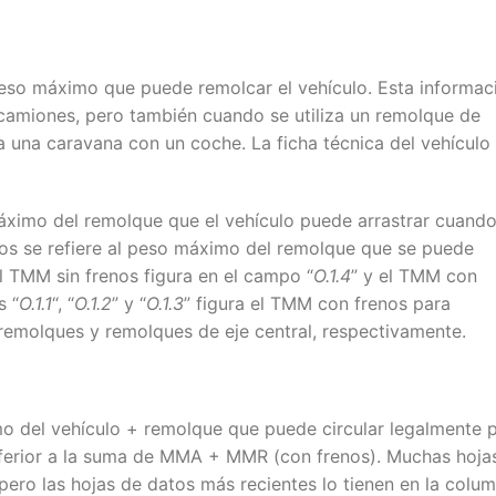
peso máximo que puede remolcar el vehículo. Esta informac
s camiones, pero también cuando se utiliza un remolque de
a una caravana con un coche. La ficha técnica del vehículo
áximo del remolque que el vehículo puede arrastrar cuando
nos se refiere al peso máximo del remolque que se puede
 el TMM sin frenos figura en el campo “
O.1.4
” y el TMM con
s “
O.1.1
“, “
O.1.2
” y “
O.1.3
” figura el TMM con frenos para
remolques y remolques de eje central, respectivamente.
 del vehículo + remolque que puede circular legalmente 
inferior a la suma de MMA + MMR (con frenos). Muchas hoja
 pero las hojas de datos más recientes lo tienen en la colu