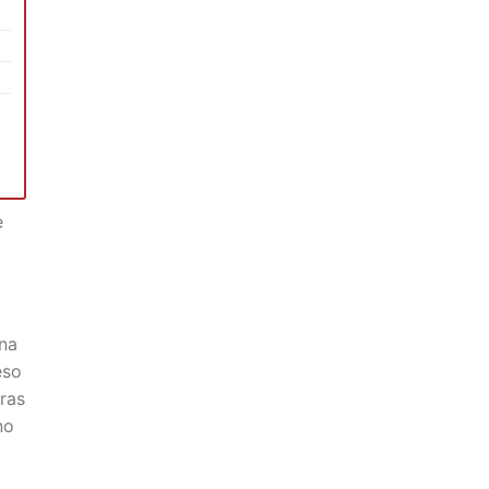
e
gna
eso
ras
no