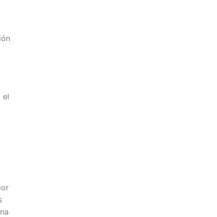
ión
 el
por
s
mna