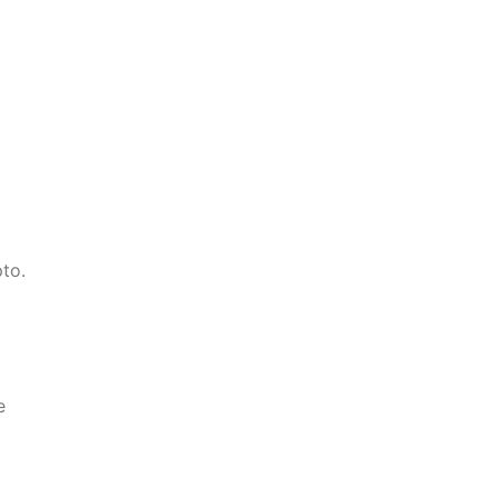
to.
e