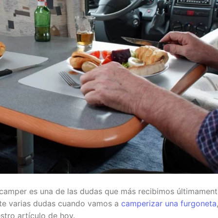
a camper es una de las dudas que más recibimos últimament
ite varias dudas cuando vamos a
camperizar una furgoneta
tro artículo de hoy.