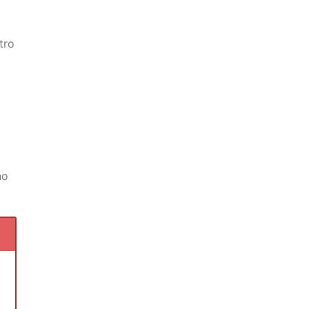
tro
no