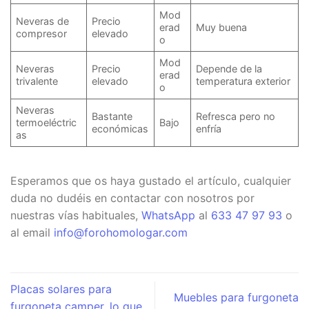
Mod
Neveras de
Precio
erad
Muy buena
compresor
elevado
o
Mod
Neveras
Precio
Depende de la
erad
trivalente
elevado
temperatura exterior
o
Neveras
Bastante
Refresca pero no
termoeléctric
Bajo
económicas
enfría
as
Esperamos que os haya gustado el artículo, cualquier
duda no dudéis en contactar con nosotros por
nuestras vías habituales,
WhatsApp
al
633 47 97 93
o
al email
info@forohomologar.com
Placas solares para
Muebles para furgoneta
furgoneta camper, lo que