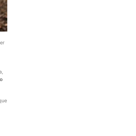
er
a,
to
que