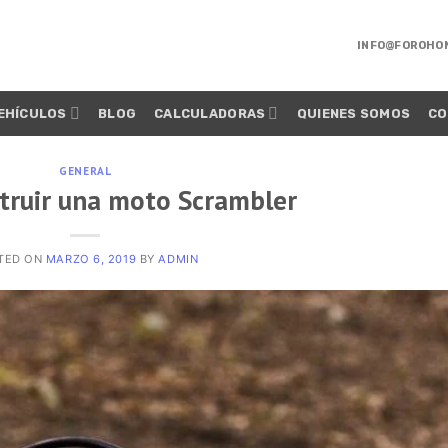
INFO@FOROHO
EHÍCULOS
BLOG
CALCULADORAS
QUIENES SOMOS
CO
GENERAL
truir una moto Scrambler
TED ON
MARZO 6, 2019
BY
ADMIN