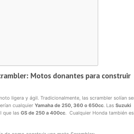
rambler: Motos donantes para construir
moto ligera y ágil. Tradicionalmente, las scrambler solían se
serían cualquier
Yamaha de 250, 360 o 650cc
. Las
Suzuki
al que las
GS de 250 a 400cc
. Cualquier Honda también es
a de como construir una moto Scrambler: