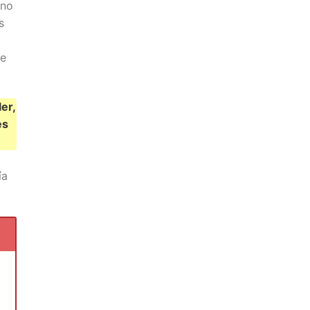
 no
s
de
er,
es
ía